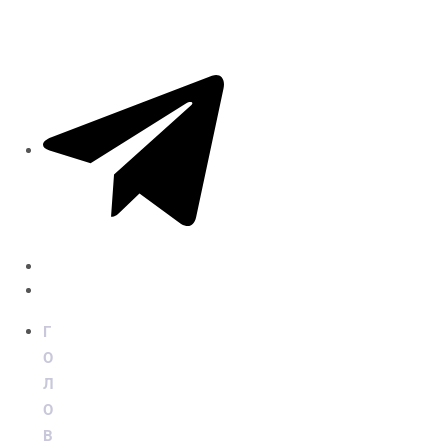
Г
О
Л
О
В