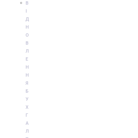
В
І
Д
Н
О
В
Л
Е
Н
Н
Я
Б
У
Х
Г
А
Л