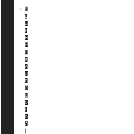
У
В
Е
Д
Е
Н
Н
Я
К
А
Д
Р
О
В
О
Г
О
Д
І