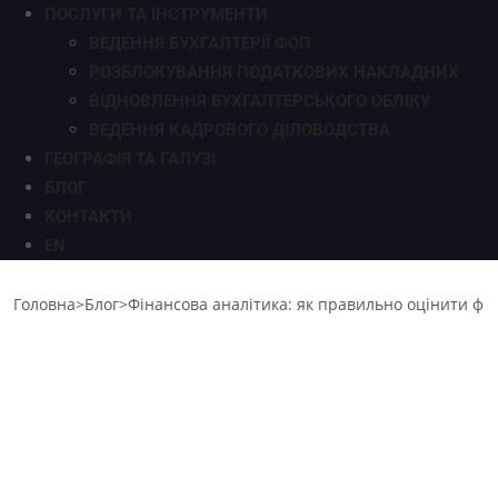
ПОСЛУГИ ТА ІНСТРУМЕНТИ
ВЕДЕННЯ БУХГАЛТЕРІЇ ФОП
РОЗБЛОКУВАННЯ ПОДАТКОВИХ НАКЛАДНИХ
ВІДНОВЛЕННЯ БУХГАЛТЕРСЬКОГО ОБЛІКУ
ВЕДЕННЯ КАДРОВОГО ДІЛОВОДСТВА
ГЕОГРАФІЯ ТА ГАЛУЗІ
БЛОГ
КОНТАКТИ
EN
Головна
>
Блог
>
Фінансова аналітика: як правильно оцінити фі