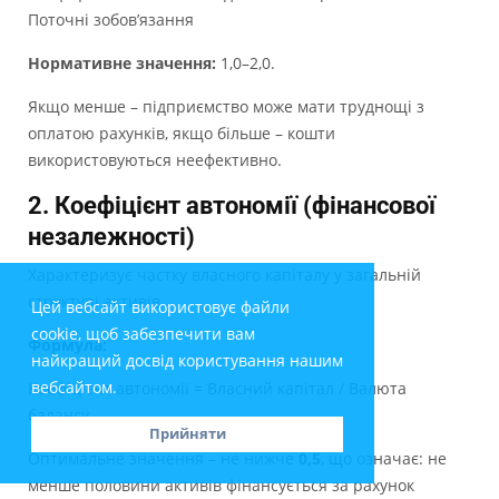
Поточні зобов’язання
Нормативне значення:
1,0–2,0.
Якщо менше – підприємство може мати труднощі з
оплатою рахунків, якщо більше – кошти
використовуються неефективно.
2. Коефіцієнт автономії (фінансової
незалежності)
Характеризує частку власного капіталу у загальній
структурі активів.
Цей вебсайт використовує файли
cookie, щоб забезпечити вам
Формула:
найкращий досвід користування нашим
вебсайтом.
Коефіцієнт автономії = Власний капітал / Валюта
балансу
Прийняти
Оптимальне значення – не нижче
0,5
, що означає: не
менше половини активів фінансується за рахунок