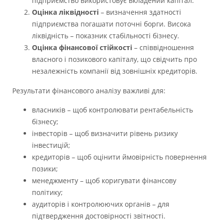
підприємство використовує вкладений капітал.
Оцінка ліквідності
– визначення здатності
підприємства погашати поточні борги. Висока
ліквідність – показник стабільності бізнесу.
Оцінка фінансової стійкості
– співвідношення
власного і позикового капіталу, що свідчить про
незалежність компанії від зовнішніх кредиторів.
Результати фінансового аналізу важливі для:
власників – щоб контролювати рентабельність
бізнесу;
інвесторів – щоб визначити рівень ризику
інвестицій;
кредиторів – щоб оцінити ймовірність повернення
позики;
менеджменту – щоб коригувати фінансову
політику;
аудиторів і контролюючих органів – для
підтвердження достовірності звітності.