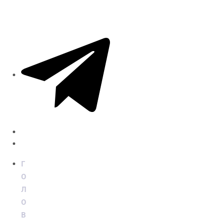
Г
О
Л
О
В