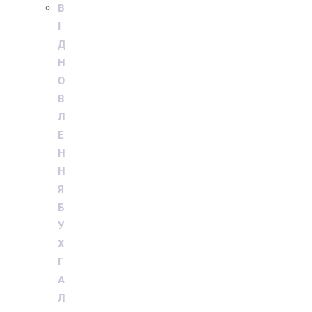
В
І
Д
Н
О
В
Л
Е
Н
Н
Я
Б
У
Х
Г
А
Л